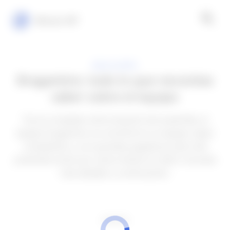
Minuto VIP
BRASILEIRÃO
Bragantino: todo lo que necesitas
saber sobre el equipo
Tras la completa reformulación de la plantilla, el
equipo bragantino se convirtió en un equipo súper
competitivo, y con grandes jugadores este club
pretende luchar por varios títulos en 2023. Consulta
más detalles a continuación.
ANUNCIOS