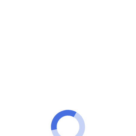
Minuto VIP
Opportunité d'explorer le monde de la
transformation personnelle à travers la création de
nouvelles habitudes.
Lancez-vous dans ce voyage et
profitez des avantages que peut
offrir la création de nouvelles
habitudes !
PUBLICITÉ