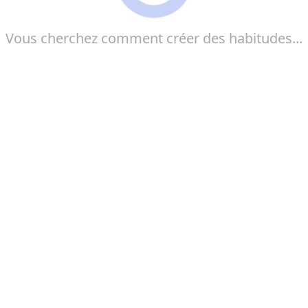
Vous cherchez comment créer des habitudes...
Le processus de création de nouvelles habitudes est
essentiel pour favoriser le développement personnel
et atteindre des objectifs significatifs. En établissant