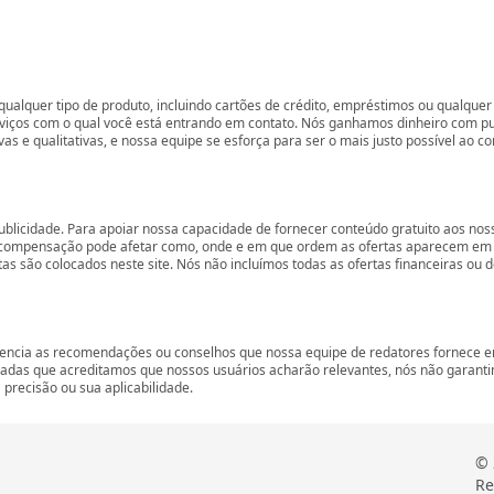
ualquer tipo de produto, incluindo cartões de crédito, empréstimos ou qualquer 
rviços com o qual você está entrando em contato. Nós ganhamos dinheiro com p
vas e qualitativas, e nossa equipe se esforça para ser o mais justo possível ao 
ublicidade. Para apoiar nossa capacidade de fornecer conteúdo gratuito aos 
compensação pode afetar como, onde e em que ordem as ofertas aparecem em nos
são colocados neste site. Nós não incluímos todas as ofertas financeiras ou de
encia as recomendações ou conselhos que nossa equipe de redatores fornece em
zadas que acreditamos que nossos usuários acharão relevantes, nós não garant
precisão ou sua aplicabilidade.
© 
Re