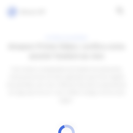
Minuto VIP
FUTEBOL NO MUNDO
Amazon Prime Video: confira como
assistir futebol ao vivo
Com tantas competições de futebol acontecendo,
você precisa de um bom aplicativo para ficar ligado
nas partidas, por isso o Minuto Vip veio te apresentar
um app que vai ser o seu melhor amigo na hora dos
jogos.
ANÚNCIOS