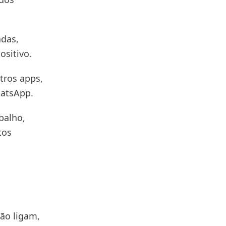
das,
ositivo.
tros apps,
hatsApp.
balho,
tos
não ligam,