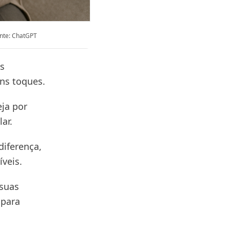
nte: ChatGPT
os
ns toques.
ja por
ar.
diferença,
veis.
 suas
 para