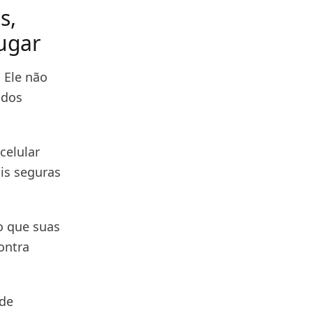
s,
ugar
 Ele não
ados
celular
is seguras
o que suas
ontra
 de