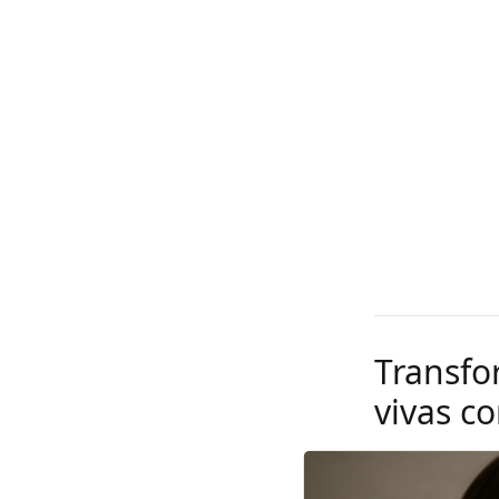
Transf
vivas c