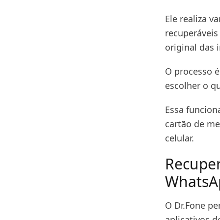
Ele realiza v
recuperáveis
original das 
O processo é 
escolher o q
Essa funcion
cartão de me
celular.
Recuper
WhatsA
O Dr.Fone pe
aplicativos 