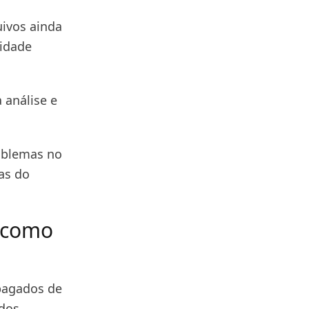
uivos ainda
lidade
a análise e
roblemas no
as do
s como
apagados de
 dos