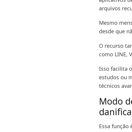
arquivos rec
Mesmo mensa
desde que nã
O recurso ta
como LINE, V
Isso facilita
estudos ou 
técnicos ava
Modo de
danific
Essa função 