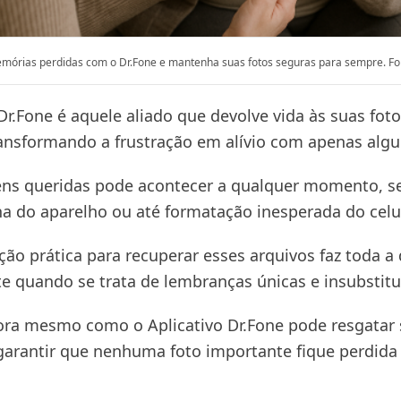
mórias perdidas com o Dr.Fone e mantenha suas fotos seguras para sempre. Fo
Dr.Fone é aquele aliado que devolve vida às suas fot
ansformando a frustração em alívio com apenas algu
ns queridas pode acontecer a qualquer momento, se
ha do aparelho ou até formatação inesperada do celul
ão prática para recuperar esses arquivos faz toda a 
e quando se trata de lembranças únicas e insubstituí
ra mesmo como o Aplicativo Dr.Fone pode resgatar
arantir que nenhuma foto importante fique perdida