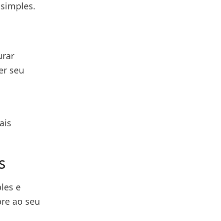
simples.
urar
er seu
ais
s
les e
re ao seu