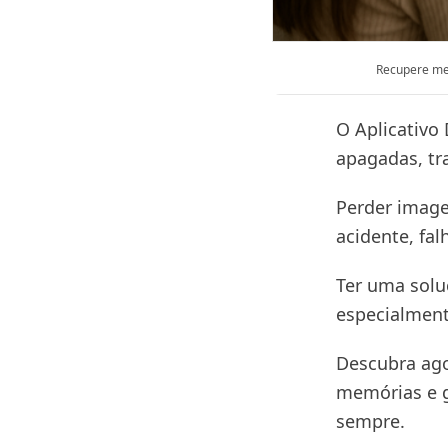
Recupere me
O Aplicativo 
apagadas, tr
Perder image
acidente, fal
Ter uma soluç
especialment
Descubra ago
memórias e g
sempre.