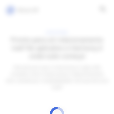
Minuto VIP
APLICATIVOS
Pronto para um relacionamento
real? No aplicativo e-Harmony é
onde tudo começa!
Descubra por que o e-Harmony é o app onde
conexões viram compromissos. Relacionamento
sério, testado por compatibilidade. Será que ele é pra
você?
ANÚNCIOS