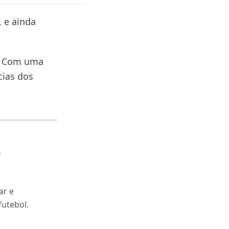
 e ainda
l. Com uma
cias dos
e
ar e
utebol.