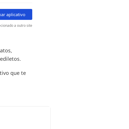
xar aplicativo
cionado a outro site
atos,
ediletos.
ivo que te