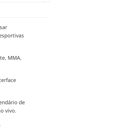
sar
esportivas
ete, MMA,
terface
lendário de
o vivo.
s