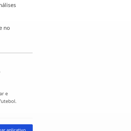
nálises
e no
e
ar e
utebol.
xar aplicativo