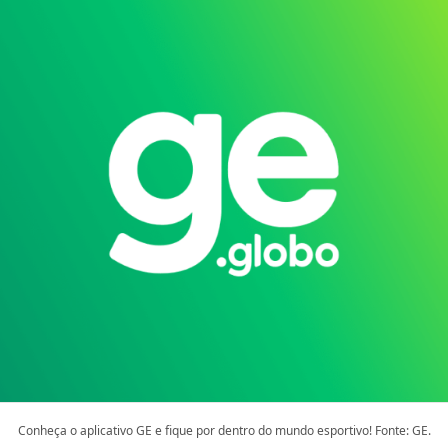
Conheça o aplicativo GE e fique por dentro do mundo esportivo! Fonte: GE.