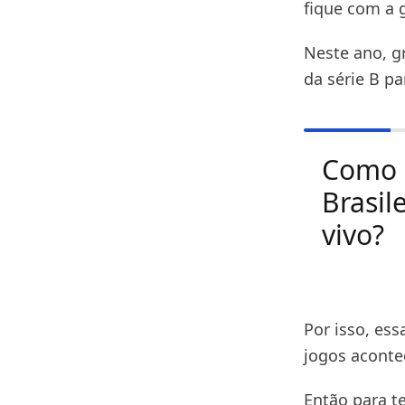
fique com a g
Neste ano, g
da série B pa
Como a
Brasil
vivo?
Por isso, ess
jogos acont
Então para te