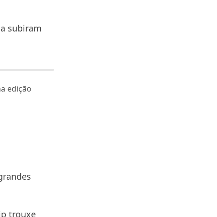
ia subiram
ma edição
 grandes
ip trouxe