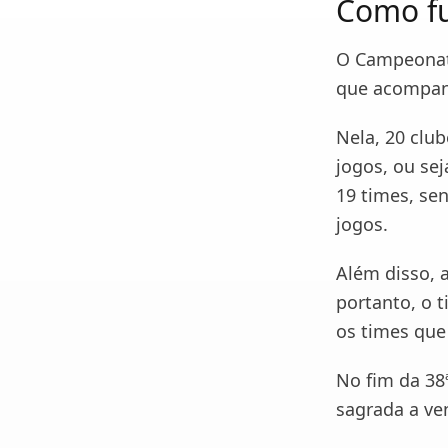
Como f
O Campeonato
que acompan
Nela, 20 clu
jogos, ou sej
19 times, se
jogos.
Além disso, 
portanto, o 
os times qu
No fim da 38
sagrada a ve