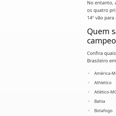
No entanto, 
os quatro pr
14º vão para
Quem sã
campeo
Confira quai
Brasileiro em
América-
Athletico
Atlético-M
Bahia
Botafogo