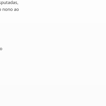
sputadas,
o nono ao
to