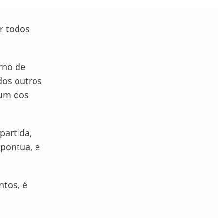
r todos
rno de
dos outros
 um dos
partida,
 pontua, e
ntos, é