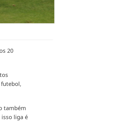
 os 20
tos
futebol,
iro também
isso liga é