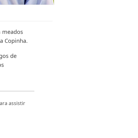
em meados
 a Copinha.
ogos de
os
ra assistir