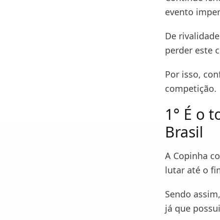
evento imper
De rivalidade
perder este c
Por isso, con
competição.
1° É o 
Brasil
A Copinha co
lutar até o fi
Sendo assim,
já que possu