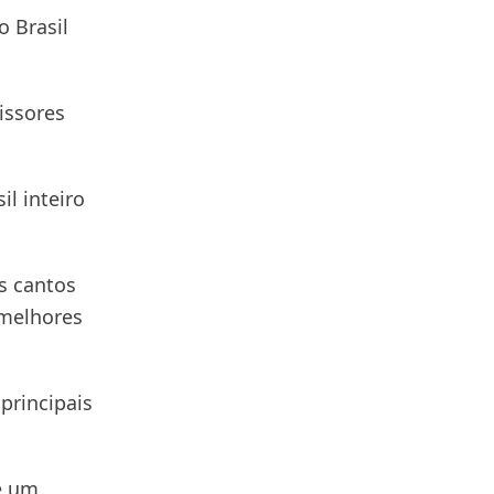
o Brasil
issores
il inteiro
s cantos
 melhores
principais
é um