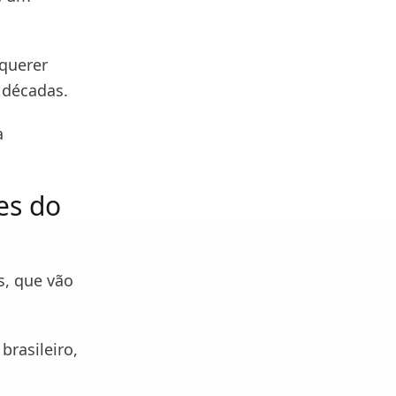
 querer
 décadas.
a
es do
s, que vão
rasileiro,