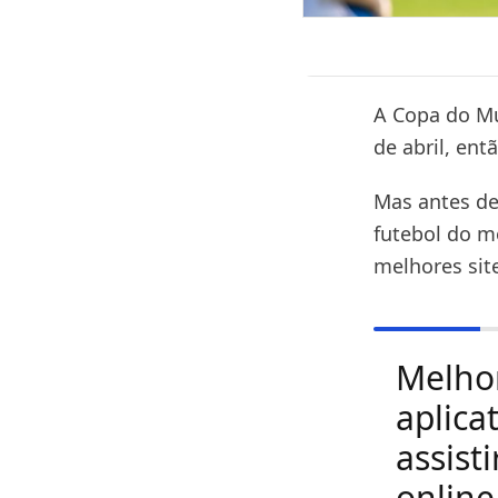
A Copa do M
de abril, ent
Mas antes de
futebol do m
melhores site
Melho
aplica
assisti
online