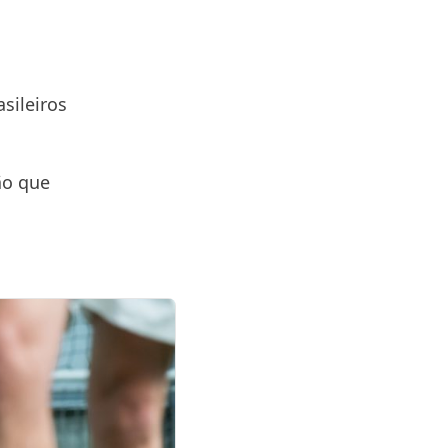
sileiros
ão que