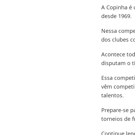
A Copinha é u
desde 1969.
Nessa compet
dos clubes c
Acontece todo
disputam o tí
Essa competi
vêm competir
talentos.
Prepare-se pa
torneios de f
Continue len