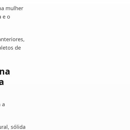
ma mulher
 e o
nteriores,
letos de
ana
a
 a
al, sólida