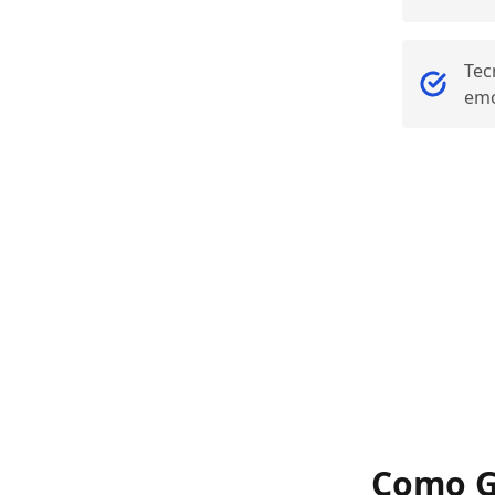
Tec
emo
Como G