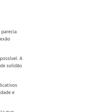
 parecia
nexão
possível. A
 de solidão
icativos
idade e
tia que