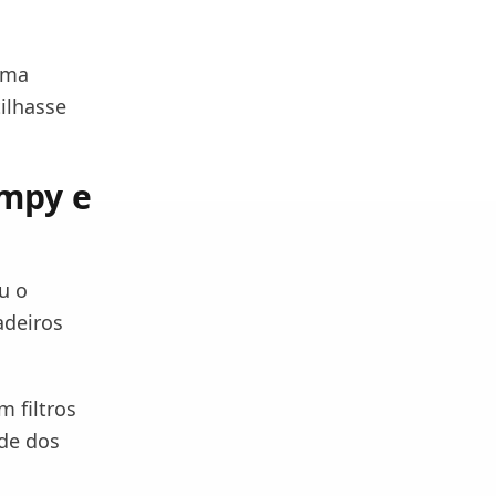
uma
ilhasse
umpy e
u o
adeiros
 filtros
ade dos