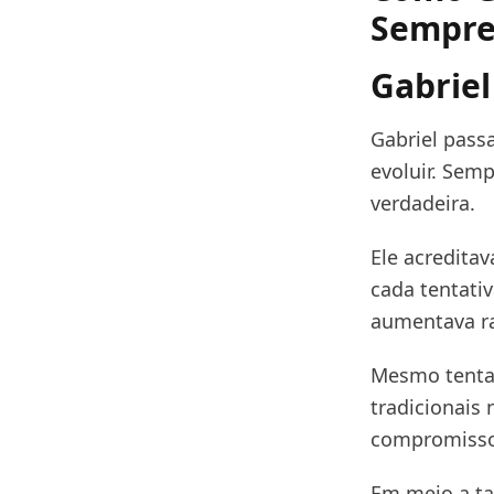
Sempre
Gabriel
Gabriel pass
evoluir. Sem
verdadeira.
Ele acredita
cada tentati
aumentava r
Mesmo tentan
tradicionais
compromisso
Em meio a tan