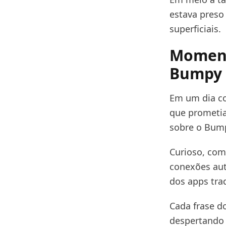
estava preso
superficiais.
Moment
Bumpy 
Em um dia co
que prometia
sobre o Bum
Curioso, com
conexões aut
dos apps trad
Cada frase d
despertando 