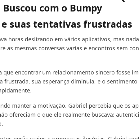
 Buscou com o Bumpy
 e suas tentativas frustradas
ava horas deslizando em vários aplicativos, mas nada
pre as mesmas conversas vazias e encontros sem co
va que encontrar um relacionamento sincero fosse im
va frustrada, sua esperança diminuía, e o sentimento
apidamente.
do manter a motivação, Gabriel percebia que os apl
 não ofereciam o que ele realmente buscava: autentic
.
tos perfis vazios e promessas ilusórias, Gabriel sen