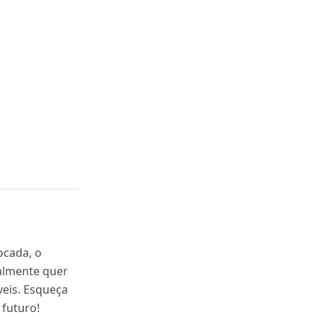
ocada, o
almente quer
veis. Esqueça
 futuro!