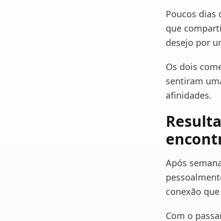
Poucos dias 
que comparti
desejo por u
Os dois come
sentiram uma
afinidades.
Resulta
encont
Após semanas
pessoalmente
conexão que 
Com o passar