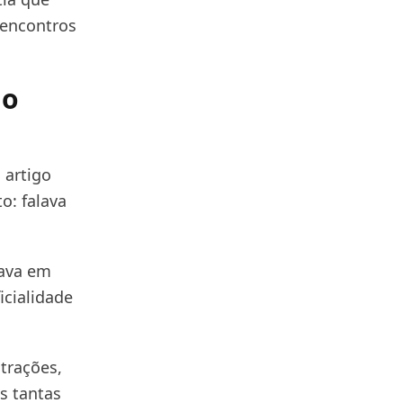
 encontros
 o
 artigo
o: falava
cava em
icialidade
trações,
s tantas