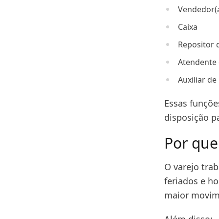
Vendedor(a
Caixa
Repositor 
Atendente 
Auxiliar d
Essas funçõe
disposição pa
Por que
O varejo tra
feriados e h
maior movim
Além disso: