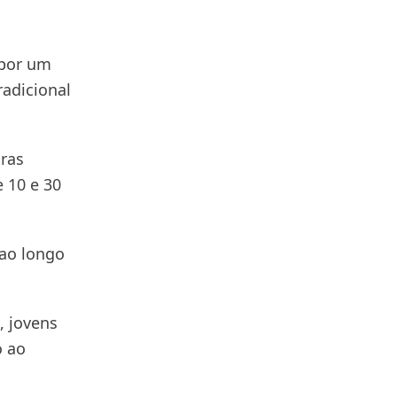
s
 por um
adicional
oras
 10 e 30
ao longo
, jovens
o ao