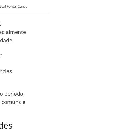
sca! Fonte: Canva
s
pecialmente
lidade.
e
ncias
o período,
s comuns e
des