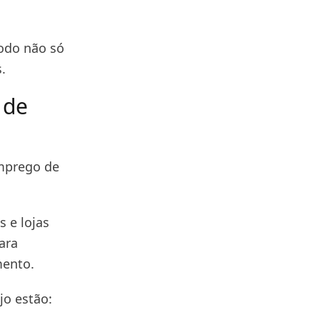
odo não só
.
 de
emprego de
 e lojas
ara
mento.
jo estão: