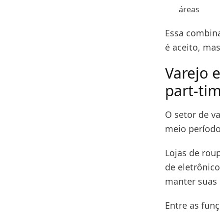
áreas
Essa combina
é aceito, ma
Varejo 
part-ti
O setor de v
meio período
Lojas de rou
de eletrônic
manter suas
Entre as fun