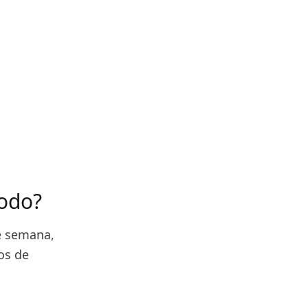
íodo?
de semana,
os de