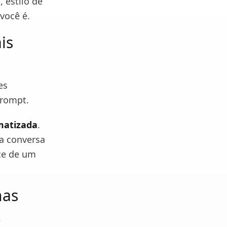
, estilo de
você é.
is
es
prompt.
matizada
.
ma conversa
ce de um
has
e