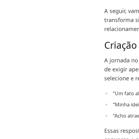
A seguir, va
transforma s
relacionamen
Criação 
A jornada n
de exigir ap
selecione e 
“Um fato a
“Minha ide
“Acho atr
Essas respos