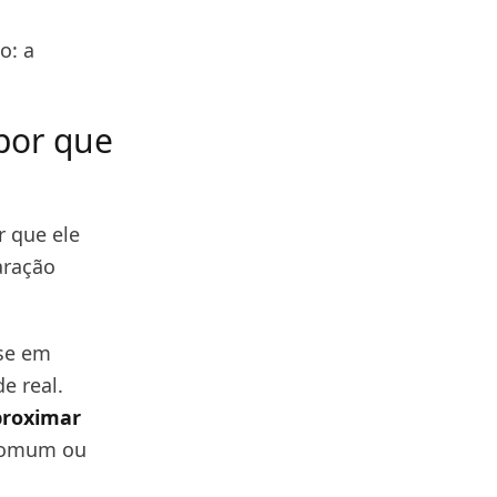
o: a
por que
r que ele
aração
ase em
e real.
proximar
 comum ou