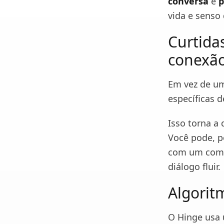
conversa
e
p
vida e senso
Curtida
conexã
Em vez de um
específicas 
Isso torna a
Você pode, po
com um comen
diálogo fluir.
Algorit
O Hinge usa