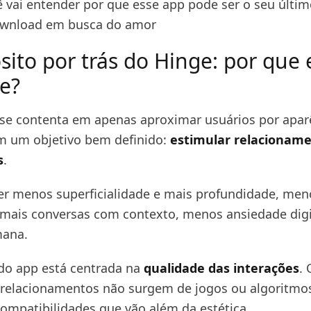
cê vai entender por que esse app pode ser o seu últi
wnload em busca do amor
sito por trás do Hinge: por que 
te?
se contenta em apenas aproximar usuários por aparê
om um objetivo bem definido:
estimular relacionam
s
.
zer menos superficialidade e mais profundidade, men
mais conversas com contexto, menos ansiedade digi
ana.
 do app está centrada na
qualidade das interações
.
relacionamentos não surgem de jogos ou algoritmos 
ompatibilidades que vão além da estética.