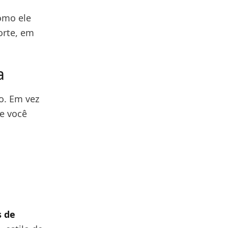
omo ele
orte, em
a
o. Em vez
e você
s de