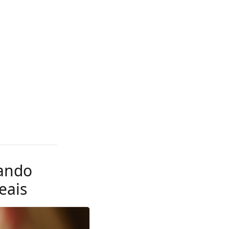
mando
eais