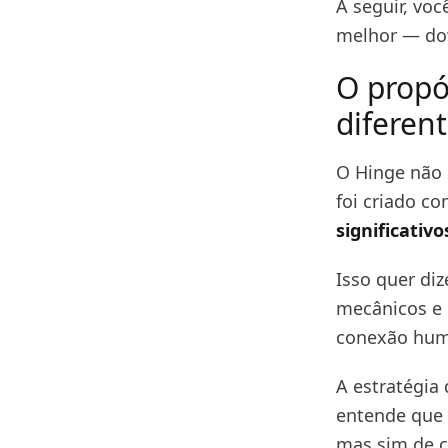
A seguir, vo
melhor — do
O propó
diferen
O Hinge não 
foi criado c
significativo
Isso quer di
mecânicos e 
conexão hum
A estratégia
entende que 
mas sim de c