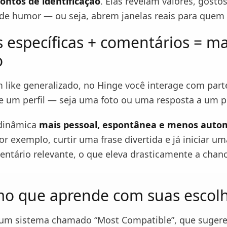
ontos de identificação
. Elas revelam valores, gostos
 de humor — ou seja, abrem janelas reais para quem 
s específicas + comentários = ma
o
 like generalizado, no Hinge você interage com part
de um perfil — seja uma foto ou uma resposta a um 
 dinâmica
mais pessoal, espontânea e menos auto
r exemplo, curtir uma frase divertida e já iniciar u
tário relevante, o que eleva drasticamente a chan
mo que aprende com suas escol
 um sistema chamado “Most Compatible”, que suger