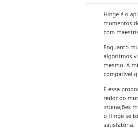
Hinge é o ap
momentos de
com maestri
Enquanto mu
algoritmos v
mesmo. A mis
compatível q
E essa propo
redor do mund
interações m
o Hinge se t
satisfatória.