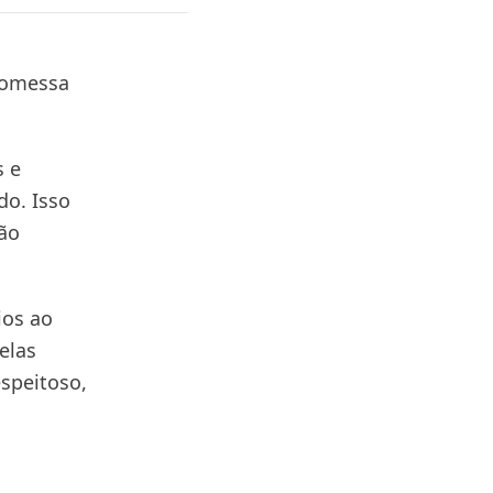
romessa
s e
do. Isso
ão
ios ao
elas
espeitoso,