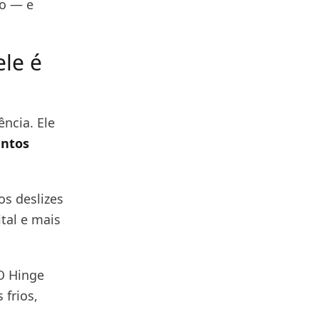
mo — e
ele é
ncia. Ele
entos
os deslizes
tal e mais
 O Hinge
frios,