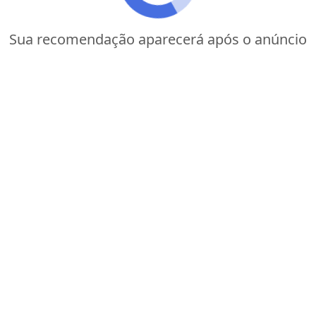
Sua recomendação aparecerá após o anúncio
Se os apps de namoro só te fazem perder tempo, é
porque você ainda não conheceu o Sweet Meet. Com
menos perfis fakes, mais conexões reais e um
sistema que trabalha a seu favor, ele é o app ideal pra
quem quer parar de tentar… e começar a conquistar.