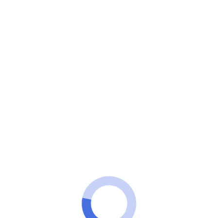
Minuto VIP
Existe um app que ainda é pouco conhecido, mas
quem descobre… muda de jogo.
Conheça o Sweet Meet e prepare-
se para conversas reais com
mulheres de verdade.
ANÚNCIOS