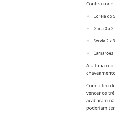
Confira todo
Coreia do S
Gana 0 x 2
Sérvia 2 x 3
Camarões 1
A última rod
chaveamento 
Com o fim de
vencer os trê
acabaram não
poderiam ter