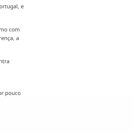
rtugal, e
esmo com
rença, a
ntra
or pouco