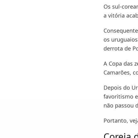
Os sul-corea
a vitória ac
Consequente
os uruguaios
derrota de P
A Copa das z
Camarões, c
Depois do Ur
favoritismo 
não passou d
Portanto, vej
Coreia 