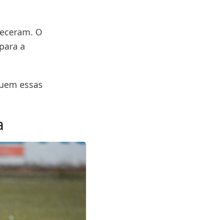
teceram. O
para a
quem essas
a