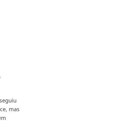
o
nseguiu
nce, mas
bém