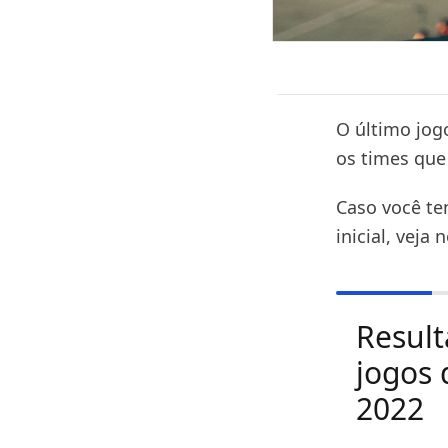
O último jog
os times que 
Caso você te
inicial, veja
Result
jogos 
2022