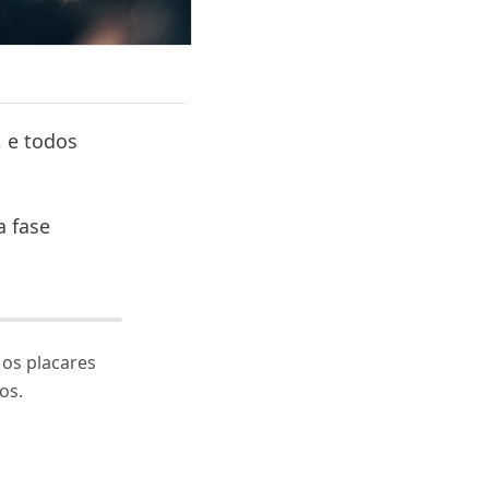
, e todos
a fase
 os placares
os.