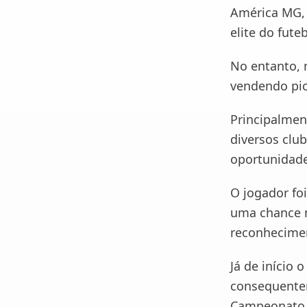
América MG, 
elite do fute
No entanto, n
vendendo pico
Principalment
diversos clu
oportunidade
O jogador fo
uma chance n
reconhecimen
Já de início 
consequentem
Campeonato B