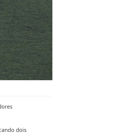
dores
cando dois