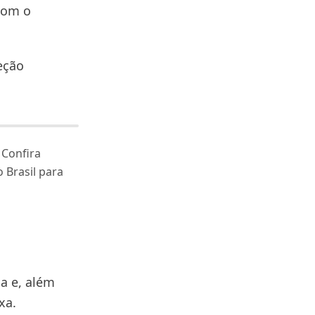
 com o
eção
 Confira
 Brasil para
ia e, além
xa.