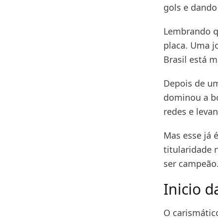
gols e dando 
Lembrando qu
placa. Uma j
Brasil está m
Depois de um 
dominou a bo
redes e levan
Mas esse já 
titularidade 
ser campeão
Inicio d
O carismátic