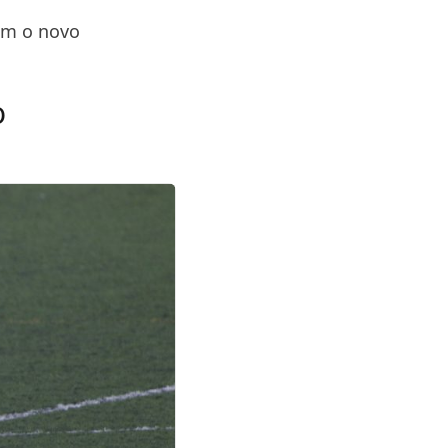
am o novo
o