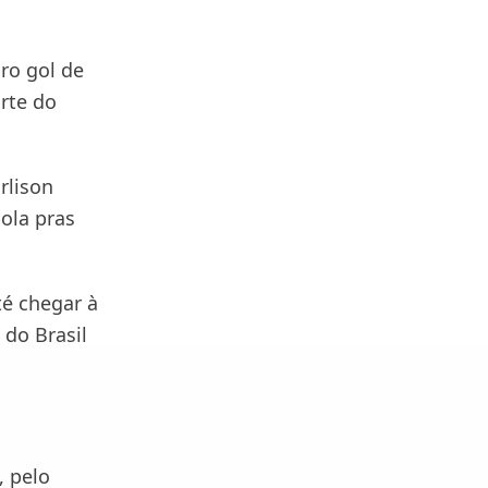
ro gol de
rte do
rlison
ola pras
té chegar à
 do Brasil
, pelo