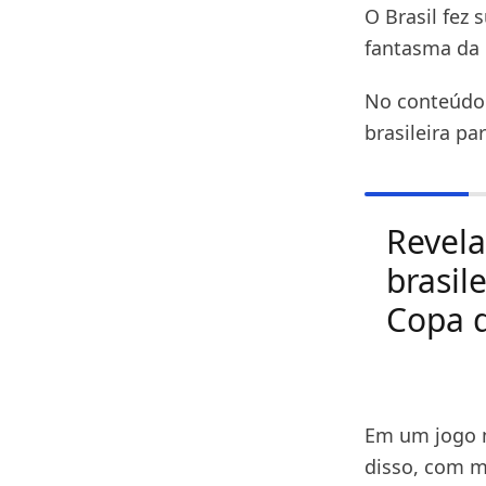
O Brasil fez
fantasma da 
No conteúdo 
brasileira p
Revel
brasil
Copa 
Em um jogo mu
disso, com m