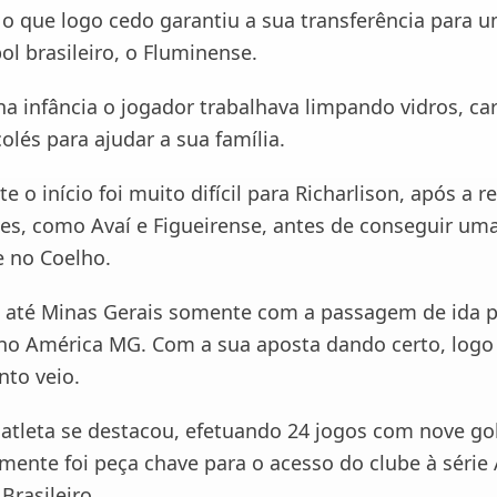
o que logo cedo garantiu a sua transferência para 
bol brasileiro, o Fluminense.
a infância o jogador trabalhava limpando vidros, car
lés para ajudar a sua família.
e o início foi muito difícil para Richarlison, após a r
bes, como Avaí e Figueirense, antes de conseguir um
 no Coelho.
i até Minas Gerais somente com a passagem de ida p
o América MG. Com a sua aposta dando certo, logo
to veio.
o atleta se destacou, efetuando 24 jogos com nove gol
ente foi peça chave para o acesso do clube à série
rasileiro.