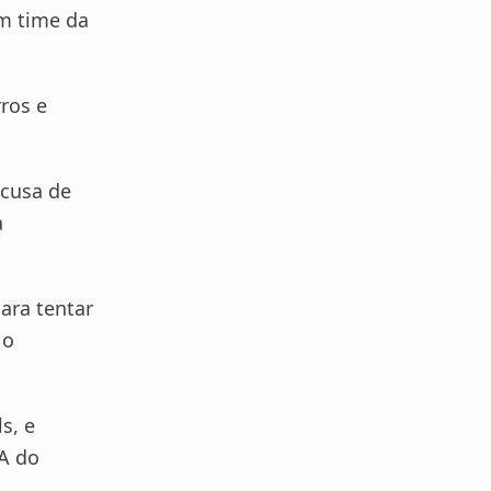
um time da
ros e
ecusa de
a
ara tentar
 o
s, e
 A do