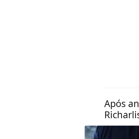
Após an
Richarl