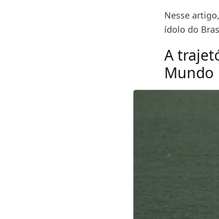
Nesse artig
ídolo do Brasi
A trajet
Mundo