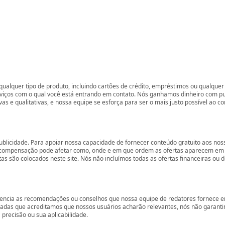
ualquer tipo de produto, incluindo cartões de crédito, empréstimos ou qualquer 
rviços com o qual você está entrando em contato. Nós ganhamos dinheiro com p
vas e qualitativas, e nossa equipe se esforça para ser o mais justo possível ao 
ublicidade. Para apoiar nossa capacidade de fornecer conteúdo gratuito aos 
compensação pode afetar como, onde e em que ordem as ofertas aparecem em nos
são colocados neste site. Nós não incluímos todas as ofertas financeiras ou de
encia as recomendações ou conselhos que nossa equipe de redatores fornece em
zadas que acreditamos que nossos usuários acharão relevantes, nós não garant
precisão ou sua aplicabilidade.