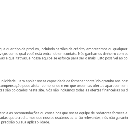
ualquer tipo de produto, incluindo cartões de crédito, empréstimos ou qualquer 
rviços com o qual você está entrando em contato. Nós ganhamos dinheiro com p
vas e qualitativas, e nossa equipe se esforça para ser o mais justo possível ao 
ublicidade. Para apoiar nossa capacidade de fornecer conteúdo gratuito aos 
compensação pode afetar como, onde e em que ordem as ofertas aparecem em nos
são colocados neste site. Nós não incluímos todas as ofertas financeiras ou de
encia as recomendações ou conselhos que nossa equipe de redatores fornece em
zadas que acreditamos que nossos usuários acharão relevantes, nós não garant
precisão ou sua aplicabilidade.