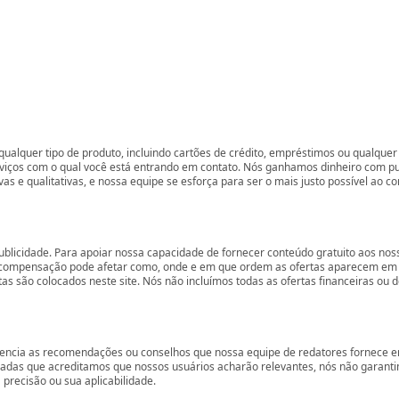
ualquer tipo de produto, incluindo cartões de crédito, empréstimos ou qualquer 
rviços com o qual você está entrando em contato. Nós ganhamos dinheiro com p
vas e qualitativas, e nossa equipe se esforça para ser o mais justo possível ao 
ublicidade. Para apoiar nossa capacidade de fornecer conteúdo gratuito aos 
compensação pode afetar como, onde e em que ordem as ofertas aparecem em nos
são colocados neste site. Nós não incluímos todas as ofertas financeiras ou de
encia as recomendações ou conselhos que nossa equipe de redatores fornece em
zadas que acreditamos que nossos usuários acharão relevantes, nós não garant
precisão ou sua aplicabilidade.