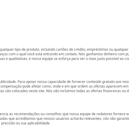
ualquer tipo de produto, incluindo cartões de crédito, empréstimos ou qualquer 
rviços com o qual você está entrando em contato. Nós ganhamos dinheiro com p
vas e qualitativas, e nossa equipe se esforça para ser o mais justo possível ao 
ublicidade. Para apoiar nossa capacidade de fornecer conteúdo gratuito aos 
compensação pode afetar como, onde e em que ordem as ofertas aparecem em nos
são colocados neste site. Nós não incluímos todas as ofertas financeiras ou de
encia as recomendações ou conselhos que nossa equipe de redatores fornece em
zadas que acreditamos que nossos usuários acharão relevantes, nós não garant
precisão ou sua aplicabilidade.