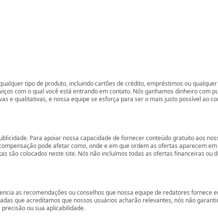
ualquer tipo de produto, incluindo cartões de crédito, empréstimos ou qualquer 
rviços com o qual você está entrando em contato. Nós ganhamos dinheiro com p
vas e qualitativas, e nossa equipe se esforça para ser o mais justo possível ao 
ublicidade. Para apoiar nossa capacidade de fornecer conteúdo gratuito aos 
compensação pode afetar como, onde e em que ordem as ofertas aparecem em nos
são colocados neste site. Nós não incluímos todas as ofertas financeiras ou de
encia as recomendações ou conselhos que nossa equipe de redatores fornece em
zadas que acreditamos que nossos usuários acharão relevantes, nós não garant
precisão ou sua aplicabilidade.