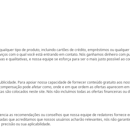
ualquer tipo de produto, incluindo cartões de crédito, empréstimos ou qualquer 
rviços com o qual você está entrando em contato. Nós ganhamos dinheiro com p
vas e qualitativas, e nossa equipe se esforça para ser o mais justo possível ao 
ublicidade. Para apoiar nossa capacidade de fornecer conteúdo gratuito aos 
compensação pode afetar como, onde e em que ordem as ofertas aparecem em nos
são colocados neste site. Nós não incluímos todas as ofertas financeiras ou de
encia as recomendações ou conselhos que nossa equipe de redatores fornece em
zadas que acreditamos que nossos usuários acharão relevantes, nós não garant
precisão ou sua aplicabilidade.