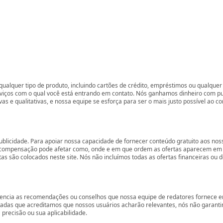
ualquer tipo de produto, incluindo cartões de crédito, empréstimos ou qualquer 
rviços com o qual você está entrando em contato. Nós ganhamos dinheiro com p
vas e qualitativas, e nossa equipe se esforça para ser o mais justo possível ao 
ublicidade. Para apoiar nossa capacidade de fornecer conteúdo gratuito aos 
compensação pode afetar como, onde e em que ordem as ofertas aparecem em nos
são colocados neste site. Nós não incluímos todas as ofertas financeiras ou de
encia as recomendações ou conselhos que nossa equipe de redatores fornece em
zadas que acreditamos que nossos usuários acharão relevantes, nós não garant
precisão ou sua aplicabilidade.