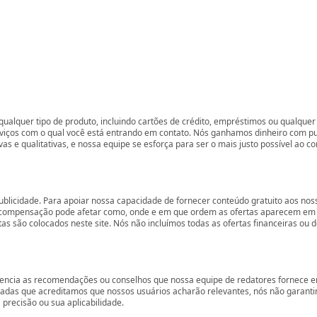
ualquer tipo de produto, incluindo cartões de crédito, empréstimos ou qualquer 
rviços com o qual você está entrando em contato. Nós ganhamos dinheiro com p
vas e qualitativas, e nossa equipe se esforça para ser o mais justo possível ao 
ublicidade. Para apoiar nossa capacidade de fornecer conteúdo gratuito aos 
compensação pode afetar como, onde e em que ordem as ofertas aparecem em nos
são colocados neste site. Nós não incluímos todas as ofertas financeiras ou de
encia as recomendações ou conselhos que nossa equipe de redatores fornece em
zadas que acreditamos que nossos usuários acharão relevantes, nós não garant
precisão ou sua aplicabilidade.