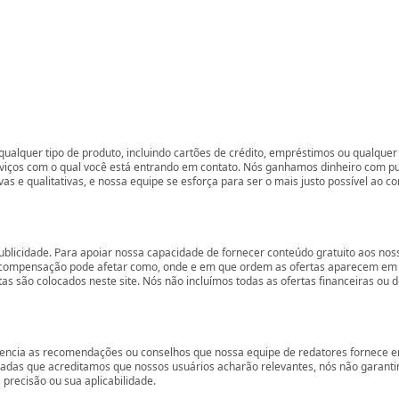
ualquer tipo de produto, incluindo cartões de crédito, empréstimos ou qualquer 
rviços com o qual você está entrando em contato. Nós ganhamos dinheiro com p
vas e qualitativas, e nossa equipe se esforça para ser o mais justo possível ao 
ublicidade. Para apoiar nossa capacidade de fornecer conteúdo gratuito aos 
compensação pode afetar como, onde e em que ordem as ofertas aparecem em nos
são colocados neste site. Nós não incluímos todas as ofertas financeiras ou de
encia as recomendações ou conselhos que nossa equipe de redatores fornece em
zadas que acreditamos que nossos usuários acharão relevantes, nós não garant
precisão ou sua aplicabilidade.