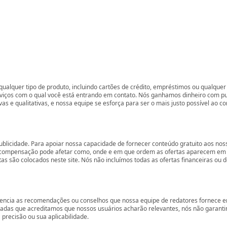
ualquer tipo de produto, incluindo cartões de crédito, empréstimos ou qualquer 
rviços com o qual você está entrando em contato. Nós ganhamos dinheiro com p
vas e qualitativas, e nossa equipe se esforça para ser o mais justo possível ao 
ublicidade. Para apoiar nossa capacidade de fornecer conteúdo gratuito aos 
compensação pode afetar como, onde e em que ordem as ofertas aparecem em nos
são colocados neste site. Nós não incluímos todas as ofertas financeiras ou de
encia as recomendações ou conselhos que nossa equipe de redatores fornece em
zadas que acreditamos que nossos usuários acharão relevantes, nós não garant
precisão ou sua aplicabilidade.