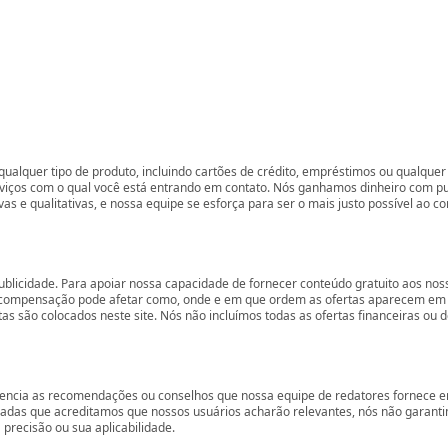
ualquer tipo de produto, incluindo cartões de crédito, empréstimos ou qualquer 
rviços com o qual você está entrando em contato. Nós ganhamos dinheiro com p
vas e qualitativas, e nossa equipe se esforça para ser o mais justo possível ao 
ublicidade. Para apoiar nossa capacidade de fornecer conteúdo gratuito aos 
compensação pode afetar como, onde e em que ordem as ofertas aparecem em nos
são colocados neste site. Nós não incluímos todas as ofertas financeiras ou de
encia as recomendações ou conselhos que nossa equipe de redatores fornece em
zadas que acreditamos que nossos usuários acharão relevantes, nós não garant
precisão ou sua aplicabilidade.