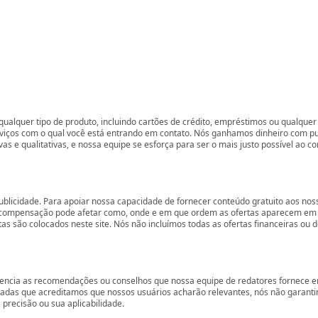
ualquer tipo de produto, incluindo cartões de crédito, empréstimos ou qualquer 
rviços com o qual você está entrando em contato. Nós ganhamos dinheiro com p
vas e qualitativas, e nossa equipe se esforça para ser o mais justo possível ao 
ublicidade. Para apoiar nossa capacidade de fornecer conteúdo gratuito aos 
compensação pode afetar como, onde e em que ordem as ofertas aparecem em nos
são colocados neste site. Nós não incluímos todas as ofertas financeiras ou de
encia as recomendações ou conselhos que nossa equipe de redatores fornece em
zadas que acreditamos que nossos usuários acharão relevantes, nós não garant
precisão ou sua aplicabilidade.