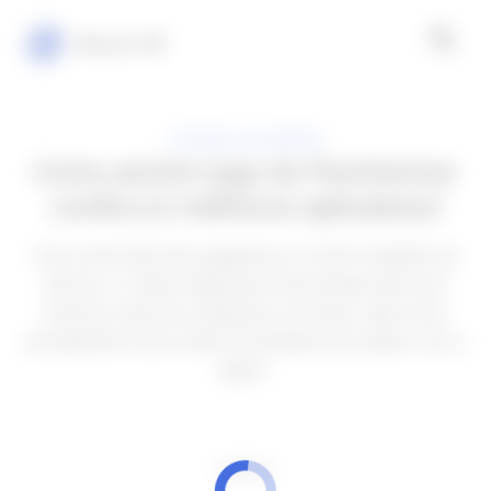
Minuto VIP
FUTEBOL NO MUNDO
Como assistir jogo do Fluminense:
confira os melhores aplicativos!
Com a boa fase dos jogadores e o bom trabalho do
técnico, o clube chega para esta temporada com
chances reais de conquistar um título, veja como
acompanhar esse clube na tentativa de acabar com o
jejum.
ANÚNCIOS