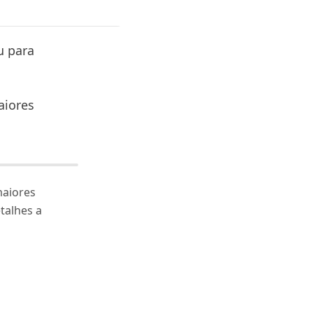
u para
aiores
aiores
etalhes a