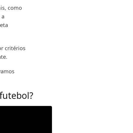
ais, como
 a
leta
 critérios
te.
 vamos
futebol?