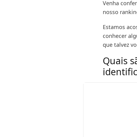
Venha confer
nosso rankin
Estamos acos
conhecer alg
que talvez v
Quais sã
identif