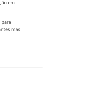
ição em
 para
antes mas