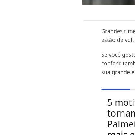
Grandes time
estão de volta
Se você gost
conferir tam
sua grande e
5 moti
torna
Palmei
mais e