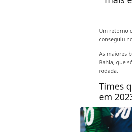
Um retorno c
conseguiu no
As maiores ba
Bahia, que s
rodada.
Times q
em 202