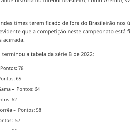
ande história no futebol brasileiro, como Grêmio, V
andes times terem ficado de fora do Brasileirão nos 
 evidente que a competição neste campeonato está f
s acirrada.
 terminou a tabela da série B de 2022:
 Pontos: 78
ontos: 65
Gama – Pontos: 64
ntos: 62
rrêa – Pontos: 58
ontos: 57