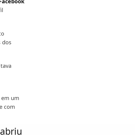
 Facebook
il
to
s dos
ltava
ém em um
 e com
 abriu