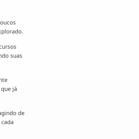
poucos
xplorado.
ecursos
ndo suas
nte
 que já
ragindo de
m cada