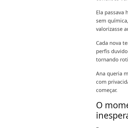
Ela passava 
sem química,
valorizasse a
Cada nova te
perfis duvid
tornando rot
Ana queria m
com privacid
começar.
O mome
inesper