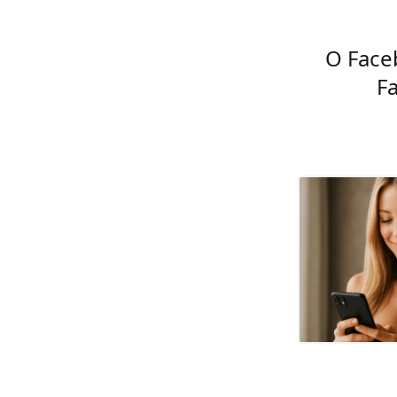
O Face
F