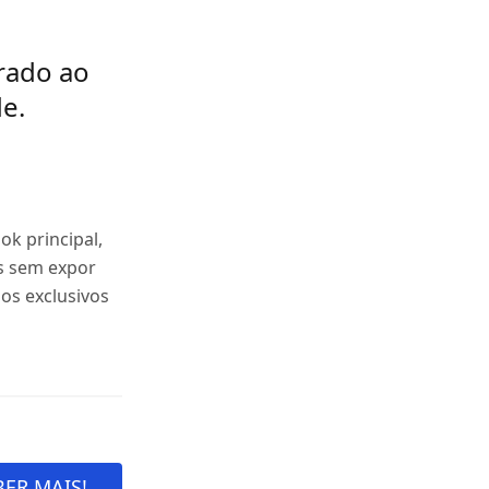
rado ao
e.
k principal,
s sem expor
sos exclusivos
ER MAIS!