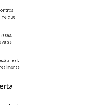
contros
line que
 rasas,
ava se
xão real,
 realmente
erta