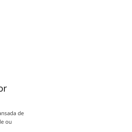
or
ansada de
de ou