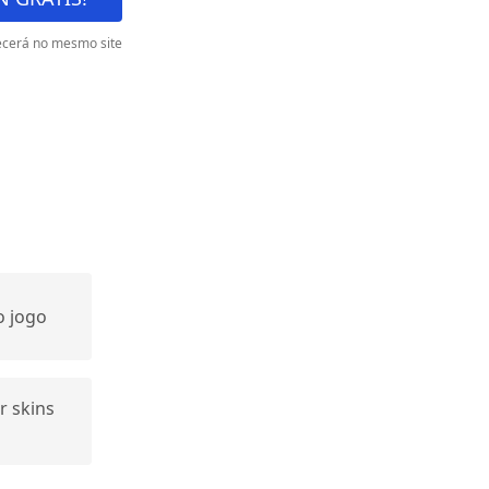
cerá no mesmo site
o jogo
r skins