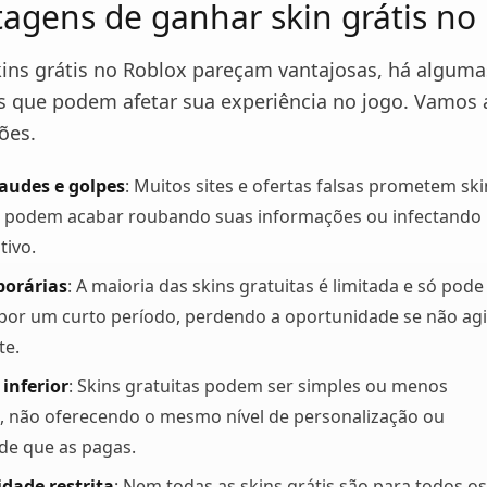
agens de ganhar skin grátis no
ins grátis no Roblox pareçam vantajosas, há alguma
 que podem afetar sua experiência no jogo. Vamos a
ões.
raudes e golpes
: Muitos sites e ofertas falsas prometem ski
s podem acabar roubando suas informações ou infectando
tivo.
porárias
: A maioria das skins gratuitas é limitada e só pode
por um curto período, perdendo a oportunidade se não agi
te.
inferior
: Skins gratuitas podem ser simples ou menos
, não oferecendo o mesmo nível de personalização ou
ade que as pagas.
idade restrita
: Nem todas as skins grátis são para todos os