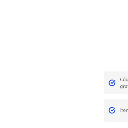
Cód
gra
Ite