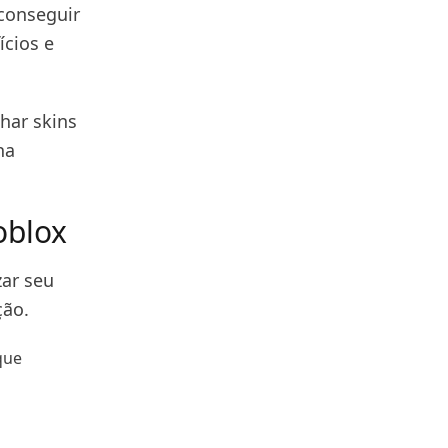
conseguir
ícios e
har skins
na
oblox
zar seu
ção.
que