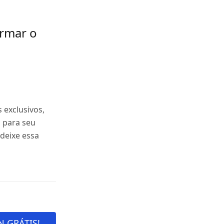
ormar o
exclusivos,
s para seu
deixe essa
N GRÁTIS!