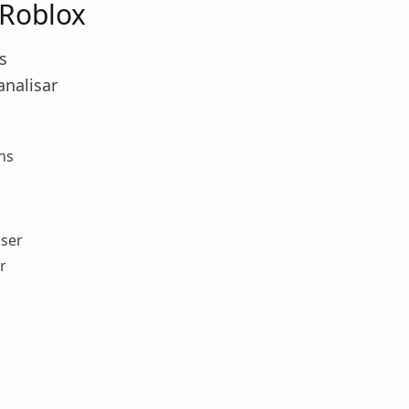
 Roblox
s
nalisar
ns
 ser
r