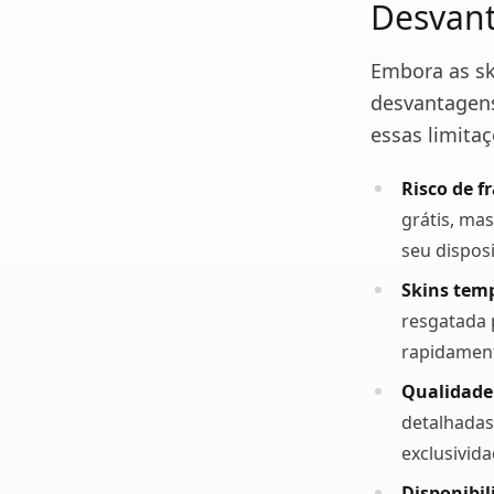
Desvant
Embora as sk
desvantagens
essas limitaç
Risco de f
grátis, ma
seu disposi
Skins tem
resgatada 
rapidamen
Qualidade 
detalhadas
exclusivid
Disponibil