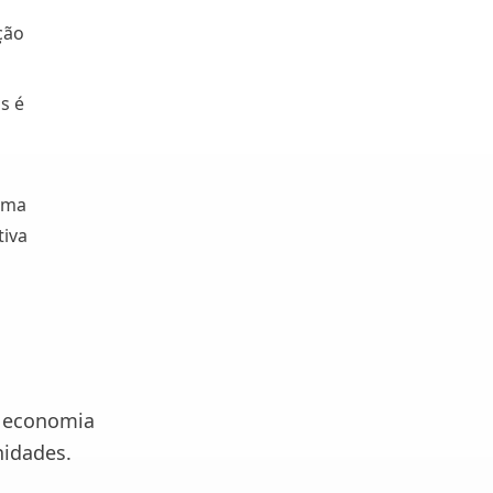
ção
s é
 uma
tiva
a economia
nidades.