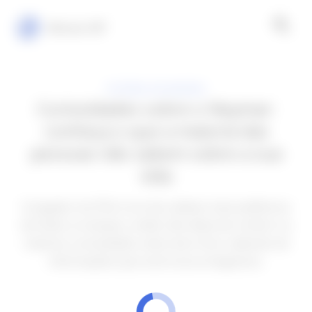
Minuto VIP
FUTEBOL NO MUNDO
Curiosidades sobre o Neymar:
conheça o que a maioria das
pessoas não sabem sobre a sua
vida
O jogador do PSG é um dos atletas mais polêmicos
de todos os tempos, então não deixe de conferir as
maiores curiosidades sobre ele e ficar sabendo de
informações que você nunca imaginaria.