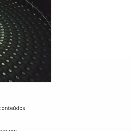
 conteúdos
 tem um