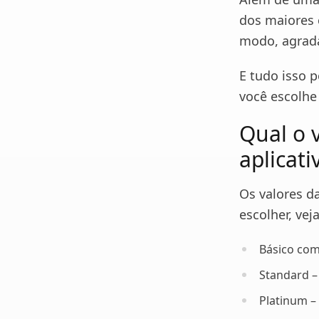
dos maiores 
modo, agrada
E tudo isso 
você escolhe
Qual o 
aplicati
Os valores d
escolher, vej
Básico com
Standard –
Platinum –