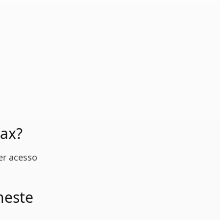
Max?
er acesso
neste