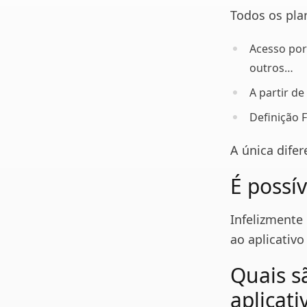
Todos os pla
Acesso por 
outros…
A partir d
Definição 
A única dife
É possív
Infelizmente 
ao aplicativo
Quais s
aplicati