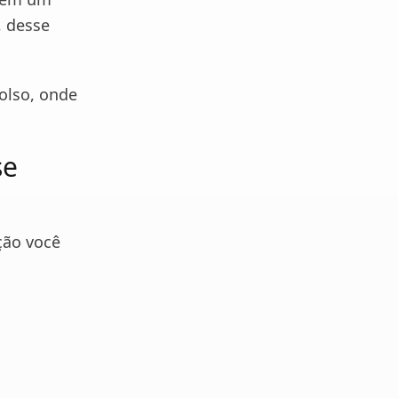
, desse
olso, onde
se
ção você