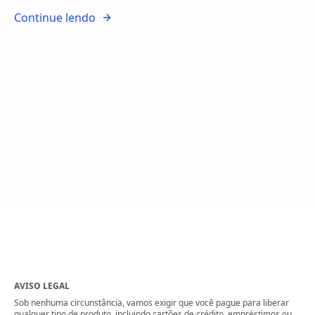
Continue lendo
AVISO LEGAL
Sob nenhuma circunstância, vamos exigir que você pague para liberar
qualquer tipo de produto, incluindo cartões de crédito, empréstimos ou