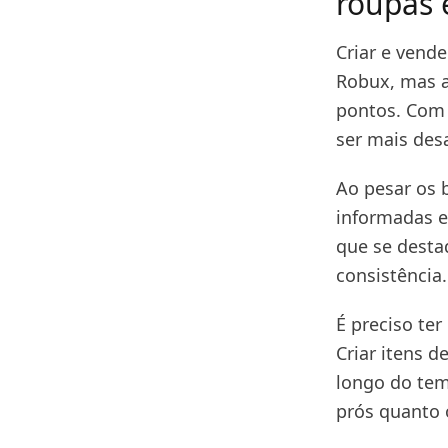
roupas 
Criar e vend
Robux, mas a
pontos. Com 
ser mais des
Ao pesar os 
informadas e
que se desta
consistência.
É preciso te
Criar itens d
longo do temp
prós quanto 