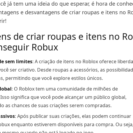
cê já tem uma ideia do que esperar, é hora de conhe
antagens e desvantagens de criar roupas e itens no R
ir!
ns de criar roupas e itens no R
nseguir Robux
de sem limites
: A criação de itens no Roblox oferece liberd
você ser criativo. Desde roupas a acessórios, as possibilida
s, permitindo que você explore estilos únicos.
lobal
: O Roblox tem uma comunidade de milhões de
Isso significa que você pode alcançar um público global,
 as chances de suas criações serem compradas.
ssivos
: Após publicar suas criações, elas podem continuar
bux enquanto estiverem disponíveis para compra. Ou seja
 mesmo quando não está logado no jogo.