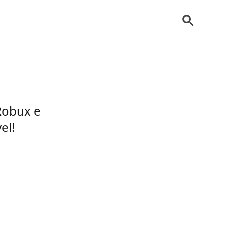
Robux e
el!