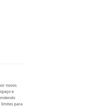
por novos
espaço e
vendendo
 limites para