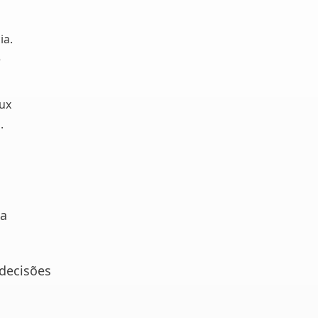
ia.
e
ux
.
ma
decisões