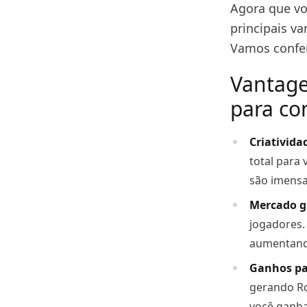
Agora que vo
principais v
Vamos confer
Vantage
para co
Criativida
total para 
são imensa
Mercado g
jogadores. 
aumentando
Ganhos pa
gerando Ro
você ganha