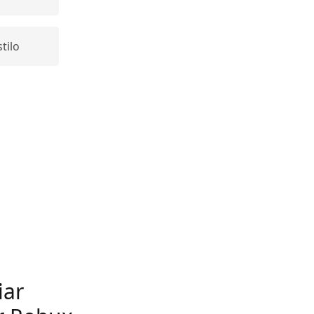
tilo
iar