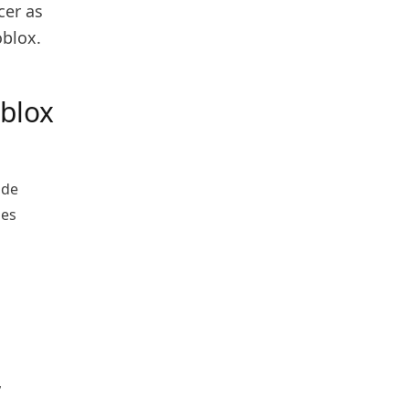
cer as
oblox.
oblox
ade
des
,