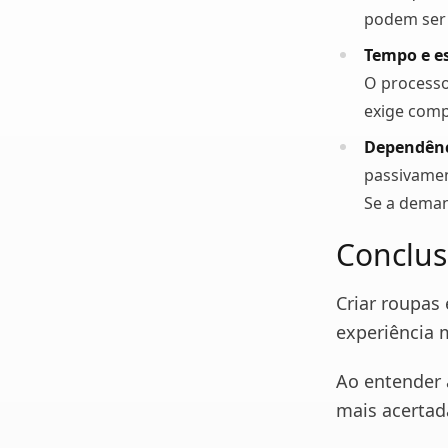
podem ser r
Tempo e e
O processo
exige comp
Dependênc
passivamen
Se a deman
Conclu
Criar roupas
experiência m
Ao entender 
mais acertad