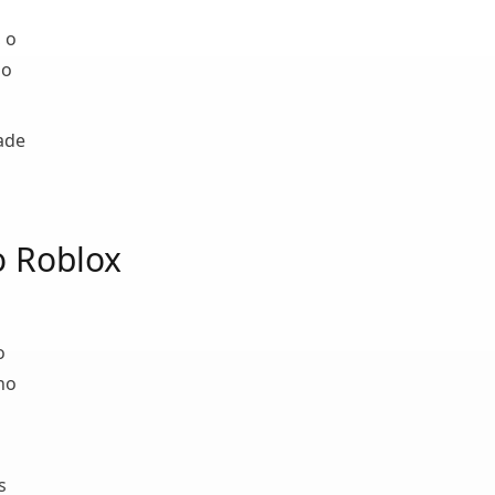
, o
do
dade
o Roblox
o
ho
s