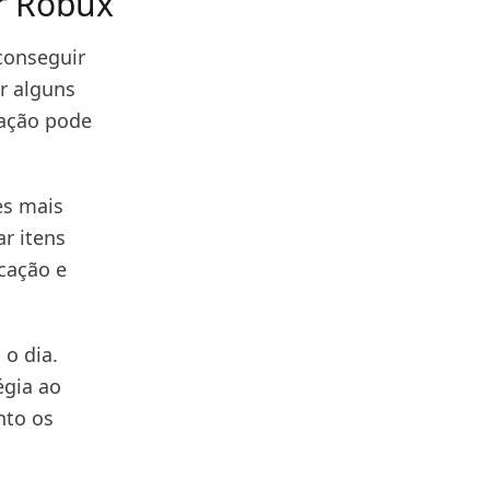
ir Robux
conseguir
r alguns
iação pode
es mais
r itens
cação e
 o dia.
égia ao
nto os