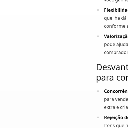
Flexibilid
que lhe dá
conforme a
Valorizaç
pode ajuda
compradore
Desvant
para co
Concorrên
para vende
extra e cri
Rejeição d
Itens que 