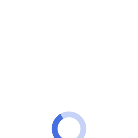
Minuto VIP
Um jeito rápido e simples de encontrar
oportunidades reais de emprego no Brasil.
As vagas de emprego no setor de
logística e entrega podem ser o
pontapé inicial para alavancar sua
carreira!
ANÚNCIOS