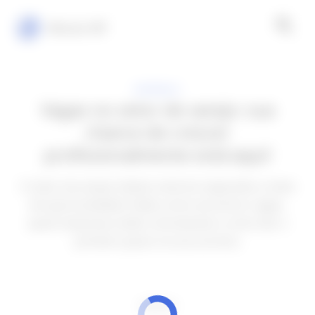
Minuto VIP
EMPREGO
Vagas no setor de varejo: sua
chance de crescer
profissionalmente está aqui!
O setor de varejo indiano está em expansão e cheio
de oportunidades! Saiba como encontrar vagas,
quais empresas estão contratando e como dar o
primeiro passo na sua carreira.
ANÚNCIOS