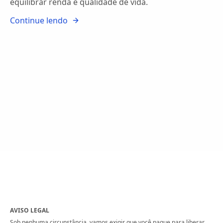
equilibrar renda e qualidade de vida.
Continue lendo
AVISO LEGAL
Sob nenhuma circunstância, vamos exigir que você pague para liberar