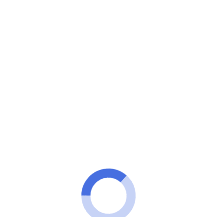
Minuto VIP
O Jogo Está Começando… E Você
Vai Ficar de Fora?
Escolha uma opção abaixo e assista futebol ao vivo
agora mesmo!
Quero assistir de Graça
Quero ver em HD