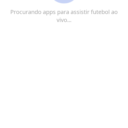
Procurando apps para assistir futebol ao
vivo...
Se você é apaixonado por futebol, não pode perder
nenhum lance ao vivo…
Esta é a sua chance de descobrir
onde assistir as partidas!
Chega de procurar links duvidosos, transmissões
travando ou perder aquele gol histórico. Agora você
pode acompanhar todos os jogos ao vivo e total
segurança, direto do seu celular, TV ou computador.