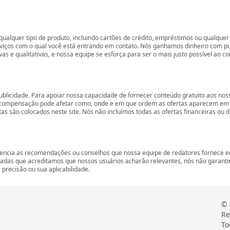
ualquer tipo de produto, incluindo cartões de crédito, empréstimos ou qualquer 
rviços com o qual você está entrando em contato. Nós ganhamos dinheiro com p
vas e qualitativas, e nossa equipe se esforça para ser o mais justo possível ao 
ublicidade. Para apoiar nossa capacidade de fornecer conteúdo gratuito aos 
compensação pode afetar como, onde e em que ordem as ofertas aparecem em nos
são colocados neste site. Nós não incluímos todas as ofertas financeiras ou de
encia as recomendações ou conselhos que nossa equipe de redatores fornece em
zadas que acreditamos que nossos usuários acharão relevantes, nós não garant
precisão ou sua aplicabilidade.
© 
Re
To