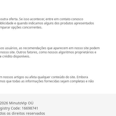
outra oferta. Se isso acontecer, entre em contato conosco
ublicidade e quando indicamos alguns dos produtos apresentados
comparar opções concorrentes.
nossos usuários, as recomendações que aparecem em nosso site podem
so site. Outros fatores, como nossos algoritmos proprietários e
 crédito disponíveis.
 nossos artigos ou afeta qualquer conteúdo do site. Embora
imos que todas as informações fornecidas sejam completas e não
2026 MinutoVip OÜ
gistry Code: 16698741
dos os direitos reservados