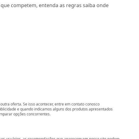
s que competem, entenda as regras saiba onde
outra oferta. Se isso acontecer, entre em contato conosco
ublicidade e quando indicamos alguns dos produtos apresentados
comparar opções concorrentes.
nossos usuários, as recomendações que aparecem em nosso site podem