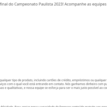
 final do Campeonato Paulista 2023! Acompanhe as equipe
ualquer tipo de produto, incluindo cartões de crédito, empréstimos ou qualquer 
rviços com o qual você está entrando em contato. Nós ganhamos dinheiro com p
vas e qualitativas, e nossa equipe se esforça para ser o mais justo possível ao 
ublicidade. Para apoiar nossa capacidade de fornecer conteúdo gratuito aos 