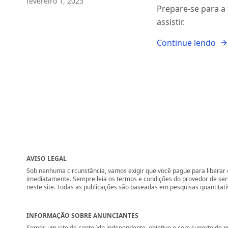
fevereiro 1, 2023
Prepare-se para a
assistir.
Continue lendo
AVISO LEGAL
Sob nenhuma circunstância, vamos exigir que você pague para liberar q
imediatamente. Sempre leia os termos e condições do provedor de se
neste site. Todas as publicações são baseadas em pesquisas quantitati
INFORMAÇÃO SOBRE ANUNCIANTES
Somos um site de conteúdo independente, objetivo e com suporte de p