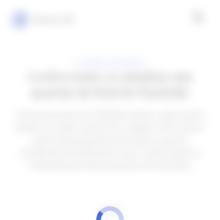
Minuto VIP
FUTEBOL NO MUNDO
Confira todos os detalhes das
quartas de final do Paulistão
A fase de grupos do Paulistão acabou, agora quem
perder sai, quem vencer fica, chegou a hora de ver
quem está preparado para levar a taça do
Campeonato Paulista para casa. Confira quais os
chaveamentos dessas quartas de final aqui.
ANÚNCIOS