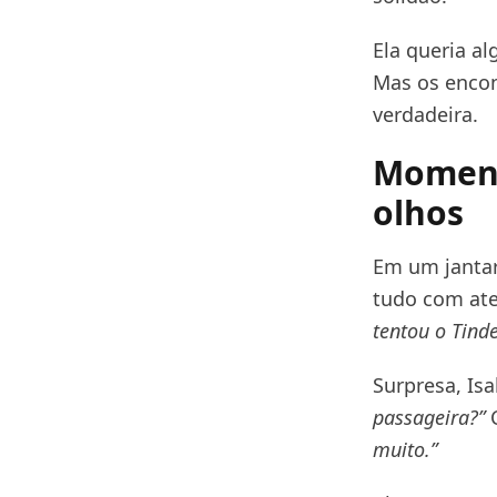
Ela queria a
Mas os encon
verdadeira.
Momento
olhos
Em um jantar
tudo com ate
tentou o Tinde
Surpresa, I
passageira?”
C
muito.”