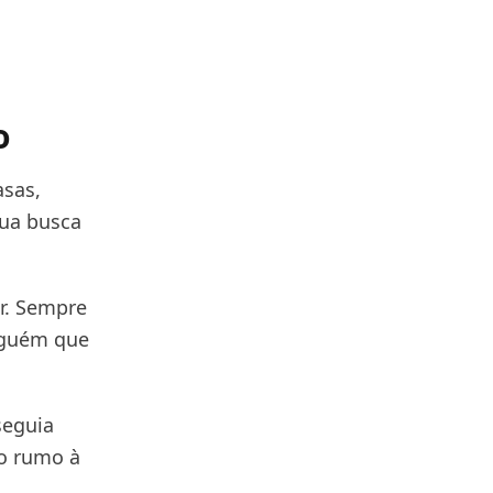
o
asas,
sua busca
r. Sempre
lguém que
seguia
so rumo à