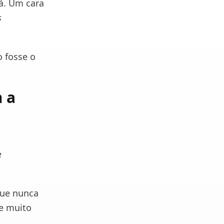
á. Um cara
s
o fosse o
 a
e
que nunca
 e muito