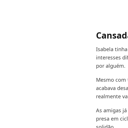
Cansad
Isabela tinh
interesses d
por alguém.
Mesmo com ta
acabava desa
realmente va
As amigas já
presa em cic
solidão.