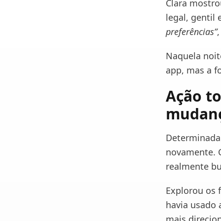
Clara mostr
legal, gentil
preferências”
Naquela noite
app, mas a f
Ação t
mudan
Determinada 
novamente. C
realmente b
Explorou os f
havia usado 
mais direcio