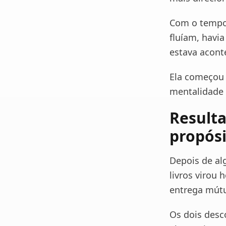
Com o tempo,
fluíam, havia
estava acont
Ela começou 
mentalidade 
Result
propós
Depois de al
livros virou 
entrega mút
Os dois des