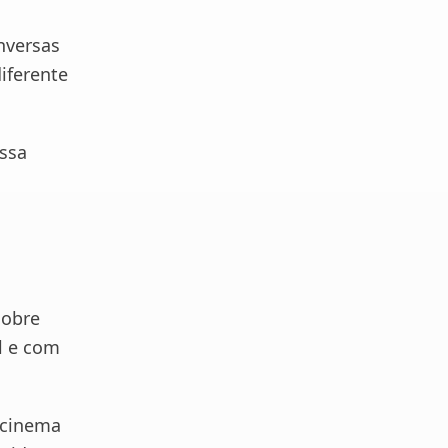
nversas
diferente
ssa
sobre
l e com
 cinema