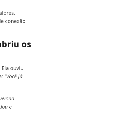
alores.
 de conexão
briu os
 Ela ouviu
a:
“Você já
iversão
dou e