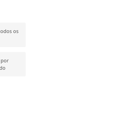
 todos os
 por
odo