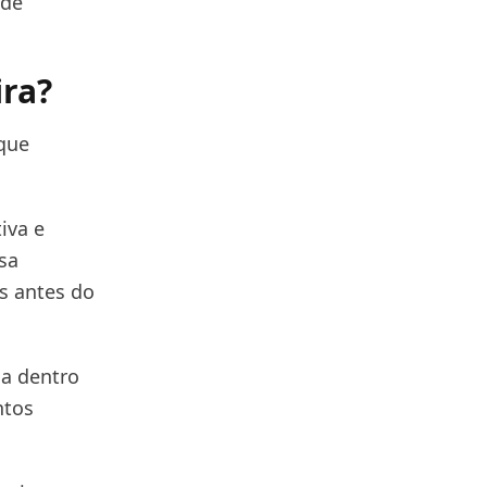
 de
ra?
que
iva e
sa
s antes do
ca dentro
ntos