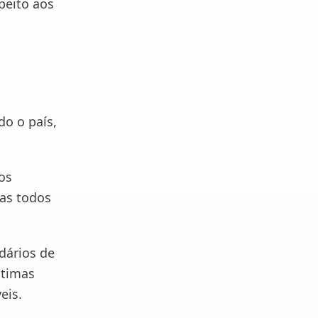
peito aos
do o país,
os
as todos
ndários de
ótimas
eis.