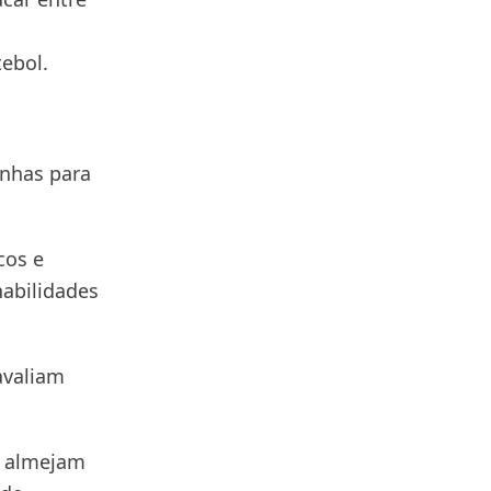
tebol.
inhas para
cos e
habilidades
avaliam
e almejam