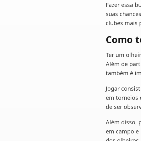
Fazer essa b
suas chances
clubes mais 
Como t
Ter um olhei
Além de part
também é im
Jogar consis
em torneios 
de ser obser
Além disso,
em campo e d
dos olheiros.