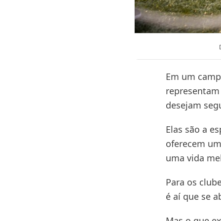
Em um campo 
representam 
desejam segu
Elas são a es
oferecem uma
uma vida mel
Para os club
é aí que se 
Mas o que ex