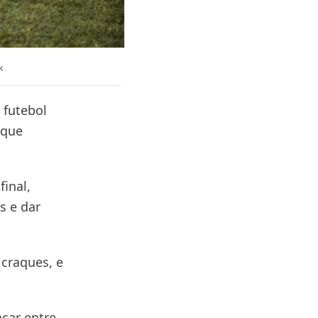
k
 futebol
 que
inal,
s e dar
 craques, e
car entre