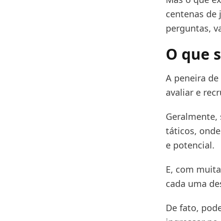
centenas de 
perguntas, v
O que s
A peneira de
avaliar e rec
Geralmente, 
táticos, ond
e potencial.
E, com muita 
cada uma des
De fato, pod