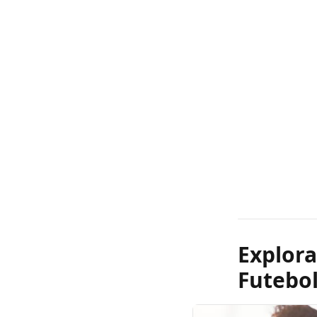
Explor
Futebo