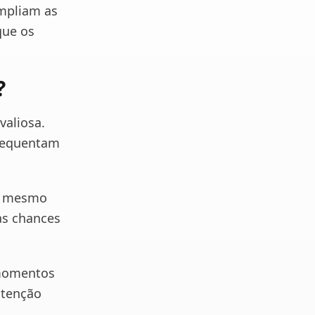
ampliam as
que os
?
valiosa.
frequentam
té mesmo
as chances
 momentos
atenção