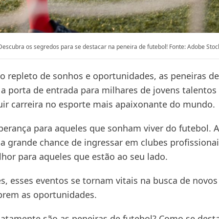
Descubra os segredos para se destacar na peneira de futebol! Fonte: Adobe Stoc
repleto de sonhos e oportunidades, as peneiras de
a porta de entrada para milhares de jovens talentos
ir carreira no esporte mais apaixonante do mundo.
perança para aqueles que sonham viver do futebol. Af
 grande chance de ingressar em clubes profissionai
hor para aqueles que estão ao seu lado.
es, esses eventos se tornam vitais na busca de novos
abrem as oportunidades.
atamente são as peneiras de futebol? Como se desta