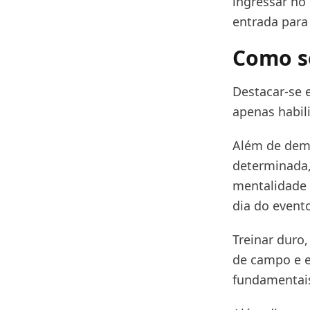
ingressar no
entrada para 
Como se
Destacar-se 
apenas habil
Além de demon
determinada,
mentalidade 
dia do event
Treinar duro,
de campo e e
fundamentais