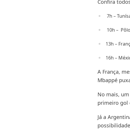
Confira todo
7h – Tunísa
10h – Pôlo
13h – Fran
16h – Méxic
A França, me
Mbappé puxa 
No mais, um
primeiro gol
Já a Argentin
possibilidad