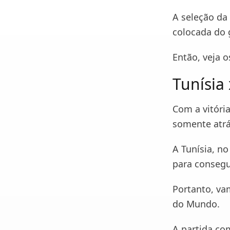
A seleção da 
colocada do 
Então, veja 
Tunísia 
Com a vitória
somente atrá
A Tunísia, n
para consegu
Portanto, va
do Mundo.
A partida co