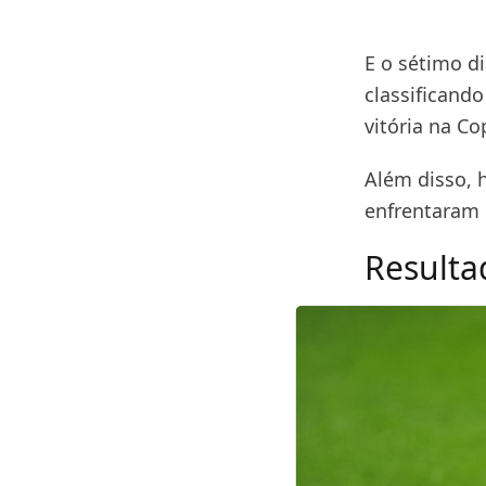
E o sétimo di
classificand
vitória na Co
Além disso, h
enfrentaram 
Resulta