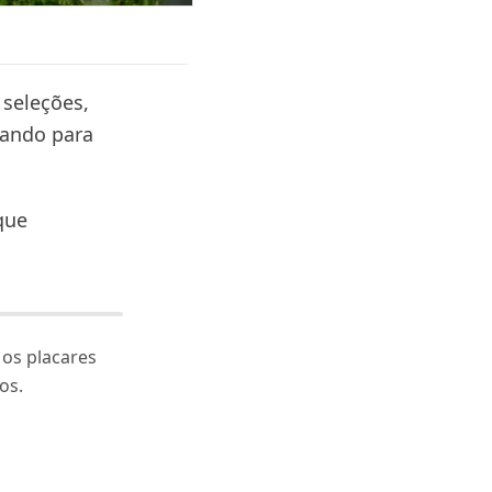
 seleções,
tando para
que
 os placares
os.