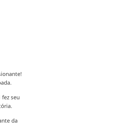
ionante!
pada.
 fez seu
ória.
iante da