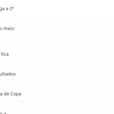
ga a 2ª
o mais:
 fica
ultados
ia de Copa
o a