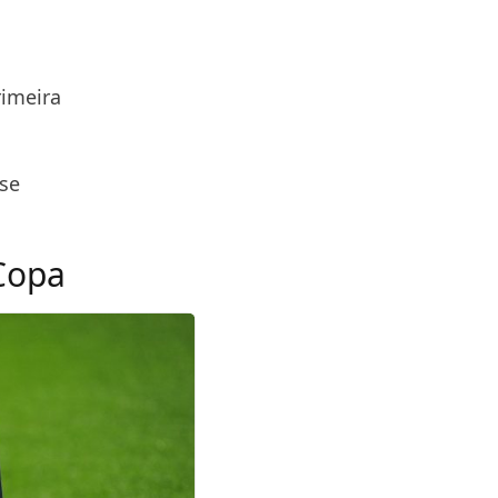
rimeira
 se
 Copa